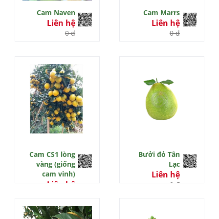
Cam Naven
Cam Marrs
Liên hệ
Liên hệ
0 đ
0 đ
Cam CS1 lòng
Bưởi đỏ Tân
vàng (giống
Lạc
cam vinh)
Liên hệ
Liên hệ
0 đ
0 đ