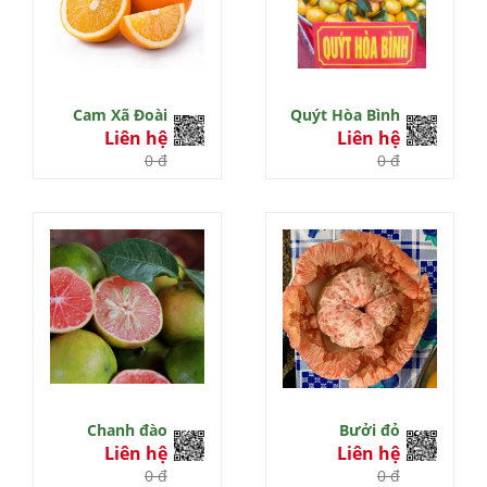
Cam Xã Đoài
Quýt Hòa Bình
Liên hệ
Liên hệ
0 đ
0 đ
Chanh đào
Bưởi đỏ
Liên hệ
Liên hệ
0 đ
0 đ