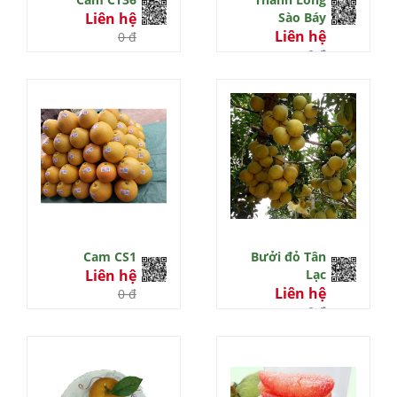
Liên hệ
Sào Báy
Liên hệ
0 đ
0 đ
Cam CS1
Bưởi đỏ Tân
Liên hệ
Lạc
Liên hệ
0 đ
0 đ