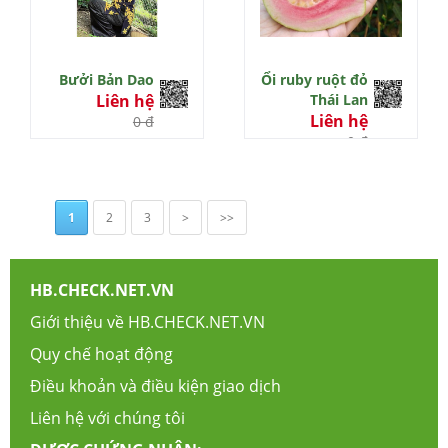
Bưởi Bản Dao
Ổi ruby ruột đỏ
Liên hệ
Thái Lan
Liên hệ
0 đ
0 đ
1
2
3
>
>>
HB.CHECK.NET.VN
Giới thiệu về HB.CHECK.NET.VN
Quy chế hoạt động
Điều khoản và điều kiện giao dịch
Liên hệ với chúng tôi