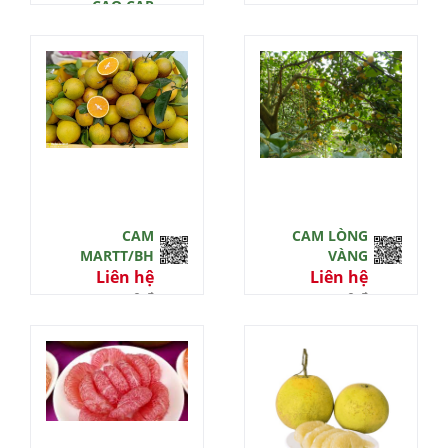
CAO CẤP
3TFARM
Liên hệ
0 đ
CAM
CAM LÒNG
MARTT/BH
VÀNG
Liên hệ
Liên hệ
0 đ
0 đ