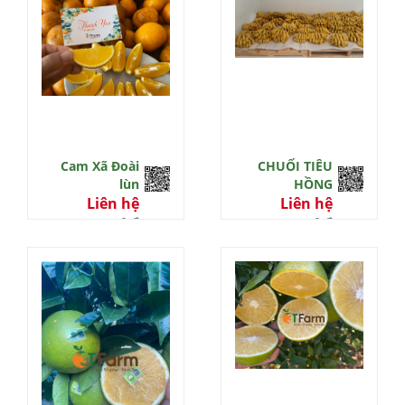
Cam Xã Đoài
CHUỐI TIÊU
lùn
HỒNG
Liên hệ
Liên hệ
0 đ
0 đ