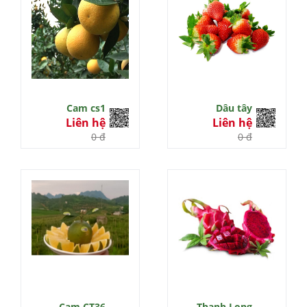
Cam cs1
Dâu tây
Liên hệ
Liên hệ
0 đ
0 đ
Cam CT36
Thanh Long