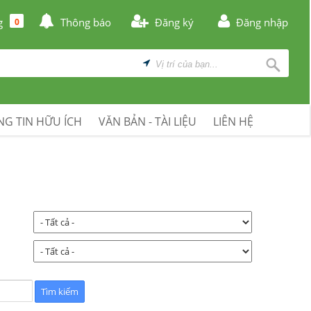
g
Thông báo
Đăng ký
Đăng nhập
0
G TIN HỮU ÍCH
VĂN BẢN - TÀI LIỆU
LIÊN HỆ
: