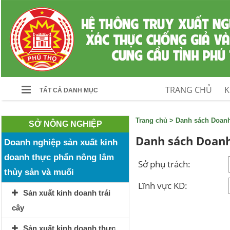
TRANG CHỦ
K
TẤT CẢ DANH MỤC
Trang chủ
>
Danh sách Doan
SỞ NÔNG NGHIỆP
Danh sách Doanh
Doanh nghiệp sản xuất kinh
doanh thực phẩn nông lâm
Sở phụ trách:
thủy sản và muối
Lĩnh vực KD:
Sản xuất kinh doanh trái
cây
Sản xuất kinh doanh thực