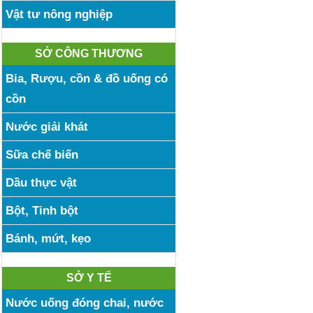
Vật tư nông nghiệp
SỞ CÔNG THƯƠNG
Bia, Rượu, cồn & đồ uống có
cồn
Nước giải khát
Sữa chế biến
Dầu thực vật
Bột, Tinh bột
Bánh, mứt, kẹo
SỞ Y TẾ
Nước uống đóng chai, nước