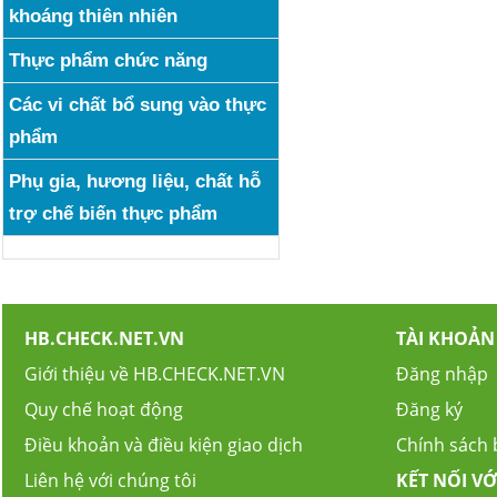
khoáng thiên nhiên
Thực phẩm chức năng
Các vi chất bổ sung vào thực
phẩm
Phụ gia, hương liệu, chất hỗ
trợ chế biến thực phẩm
HB.CHECK.NET.VN
TÀI KHOẢN
Giới thiệu về HB.CHECK.NET.VN
Đăng nhập
Quy chế hoạt động
Đăng ký
Điều khoản và điều kiện giao dịch
Chính sách
Liên hệ với chúng tôi
KẾT NỐI VỚ