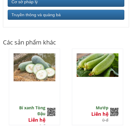
Cơ sở pháp lý
Truyền thông và quảng bá
Các sản phẩm khác
Bí xanh Tòng
Mướp
Đậu
Liên hệ
Liên hệ
0 đ
0 đ