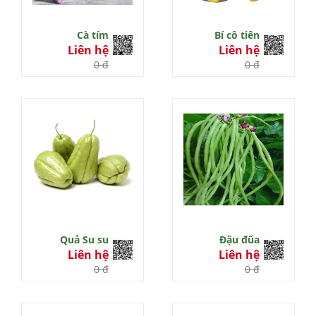
Cà tím
Bí cô tiên
Liên hệ
Liên hệ
0 đ
0 đ
Quả Su su
Đậu đũa
Liên hệ
Liên hệ
0 đ
0 đ