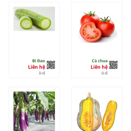
Bí Đao
Cà chua
Liên hệ
Liên hệ
0 đ
0 đ