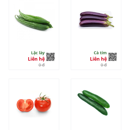
Lặc lày
Cà tím
Liên hệ
Liên hệ
0 đ
0 đ