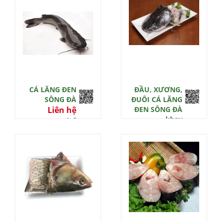
CÁ LĂNG ĐEN
ĐẦU, XƯƠNG,
SÔNG ĐÀ
ĐUÔI CÁ LĂNG
Liên hệ
ĐEN SÔNG ĐÀ
khay
0 đ
Liên hệ
0 đ