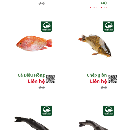
cỏ)
0 đ
Liên hệ
0 đ
Cá Diêu Hồng
Chép giòn
Liên hệ
Liên hệ
0 đ
0 đ