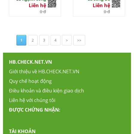
Liên hệ
Liên hệ
0 đ
0 đ
1
2
3
4
>
>>
HB.CHECK.NET.VN
Giới thiệu về HB.CHECK.NET.VN
Quy chế hoạt động
Điều khoản và điều kiện giao dịch
Liên hệ với chúng tôi
ĐƯỢC CHỨNG NHẬN:
TÀI KHOẢN