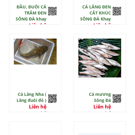
ĐẦU, ĐUÔI CÁ
CÁ LĂNG ĐEN
TRẮM ĐEN
CẮT KHÚC
SÔNG ĐÀ khay
SÔNG ĐÀ Khay
Liên hệ
Liên hệ
0 đ
0 đ
Cá Lăng Nha (
Cá mương
Lăng đuôi đỏ )
Sông Đà
Liên hệ
Liên hệ
0 đ
0 đ