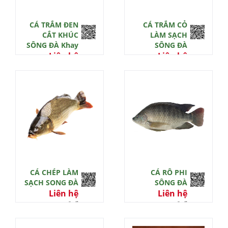
CÁ TRẮM ĐEN
CÁ TRẮM CỎ
CẮT KHÚC
LÀM SẠCH
SÔNG ĐÀ Khay
SÔNG ĐÀ
Liên hệ
Liên hệ
0 đ
0 đ
CÁ CHÉP LÀM
CÁ RÔ PHI
SẠCH SONG ĐÀ
SÔNG ĐÀ
Liên hệ
Liên hệ
0 đ
0 đ