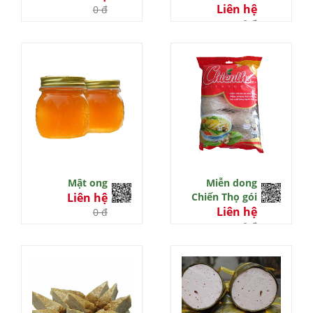
Liên hệ
0 đ
0 đ
Mật ong
Miễn dong
Liên hệ
Chiến Thọ gói
Liên hệ
0 đ
0 đ