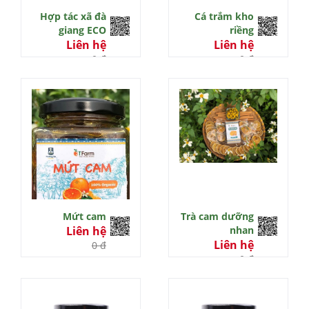
Hợp tác xã đà
Cá trắm kho
giang ECO
riềng
Liên hệ
Liên hệ
0 đ
0 đ
Mứt cam
Trà cam dưỡng
Liên hệ
nhan
Liên hệ
0 đ
0 đ