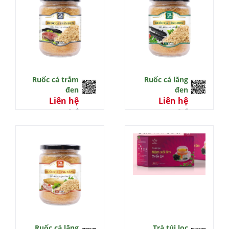
Ruốc cá trắm
Ruốc cá lăng
đen
đen
Liên hệ
Liên hệ
0 đ
0 đ
Ruốc cá lăng
Trà túi lọc