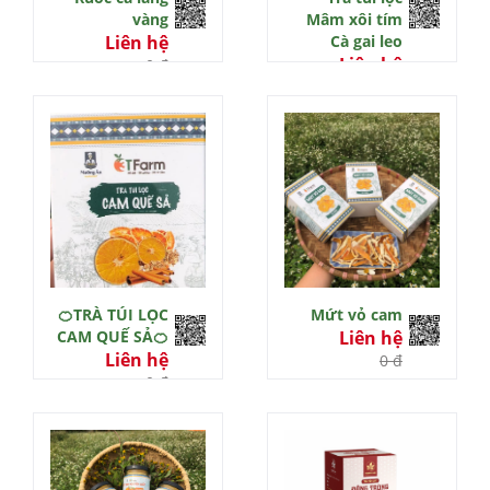
vàng
Mâm xôi tím
Liên hệ
Cà gai leo
Liên hệ
0 đ
0 đ
🍊TRÀ TÚI LỌC
Mứt vỏ cam
CAM QUẾ SẢ🍊
Liên hệ
Liên hệ
0 đ
0 đ