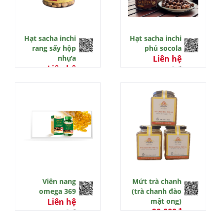
Hạt sacha inchi
Hạt sacha inchi
rang sấy hộp
phủ socola
nhựa
Liên hệ
Liên hệ
0 đ
0 đ
Viên nang
Mứt trà chanh
omega 369
(trà chanh đào
Liên hệ
mật ong)
90.000đ
0 đ