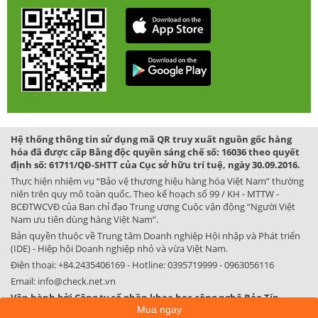
Hệ thống thông tin sử dụng mã QR truy xuất nguồn gốc hàng
hóa đã được cấp Bằng độc quyền sáng chế số: 16036 theo quyết
định số: 61711/QĐ-SHTT của Cục sở hữu trí tuệ, ngày 30.09.2016.
Thực hiện nhiệm vụ “Bảo vệ thương hiệu hàng hóa Việt Nam” thường
niên trên quy mô toàn quốc. Theo kế hoạch số 99 / KH - MTTW -
BCĐTWCVĐ của Ban chỉ đạo Trung ương Cuộc vận động “Người Việt
Nam ưu tiên dùng hàng Việt Nam”.
Bản quyền thuộc về Trung tâm Doanh nghiệp Hội nhập và Phát triển
(IDE) - Hiệp hội Doanh nghiệp nhỏ và vừa Việt Nam.
Điện thoại:
+84.2435406169
- Hotline:
0395719999
-
0963056116
Email:
info@check.net.vn
Vận hành bởi Công ty cổ phần khoa học công nghệ Bảo Tín