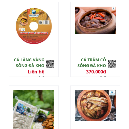
CÁ LĂNG VÀNG
CÁ TRẮM CỎ
SÔNG ĐÀ KHO
SÔNG ĐÀ KHO
Liên hệ
370.000đ
0 đ
3 đ