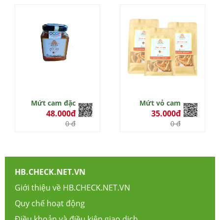
0 đ
Mứt cam đặc
Mứt vỏ cam
48.000đ
35.000đ
0 đ
0 đ
HB.CHECK.NET.VN
Giới thiệu về HB.CHECK.NET.VN
Quy chế hoạt động
Điều khoản và điều kiện giao dịch