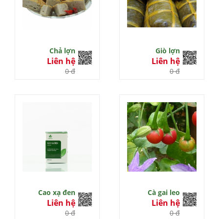
Chả lợn
Giò lợn
Liên hệ
Liên hệ
0 đ
0 đ
Cao xạ đen
Cà gai leo
Liên hệ
Liên hệ
0 đ
0 đ