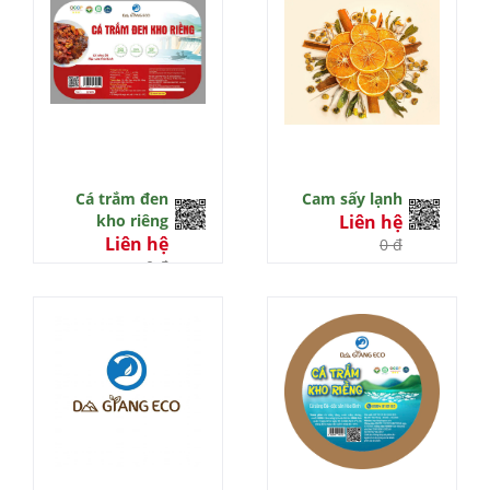
Cá trắm đen
Cam sấy lạnh
kho riêng
Liên hệ
Liên hệ
0 đ
0 đ