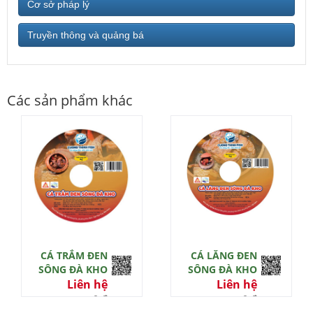
Cơ sở pháp lý
Truyền thông và quảng bá
Các sản phẩm khác
CÁ TRẮM ĐEN
CÁ LĂNG ĐEN
SÔNG ĐÀ KHO
SÔNG ĐÀ KHO
Liên hệ
Liên hệ
0 đ
0 đ