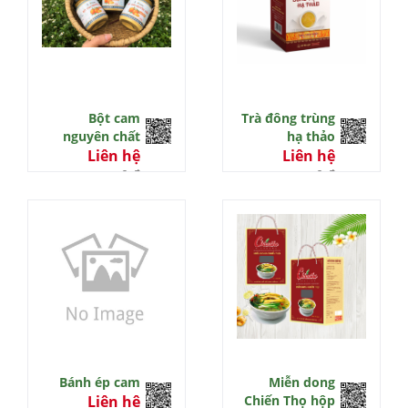
Bột cam
Trà đông trùng
nguyên chất
hạ thảo
Liên hệ
Liên hệ
0 đ
0 đ
Bánh ép cam
Miễn dong
Liên hệ
Chiến Thọ hộp