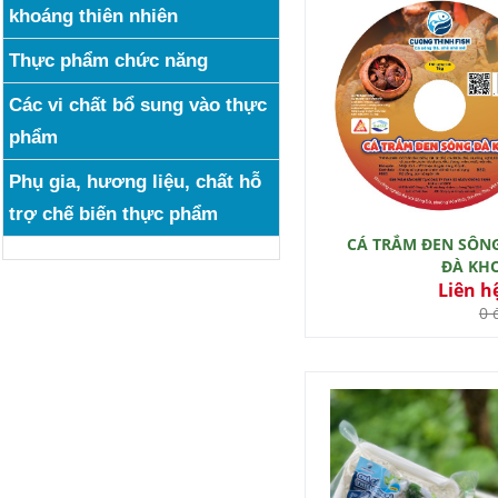
khoáng thiên nhiên
Thực phẩm chức năng
Các vi chất bổ sung vào thực
phẩm
Phụ gia, hương liệu, chất hỗ
trợ chế biến thực phẩm
CÁ TRẮM ĐEN SÔN
ĐÀ KH
Liên h
0 