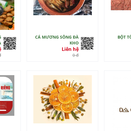
G
CÁ MƯƠNG SÔNG ĐÀ
BỘT T
À
KHO
ệ
Liên hệ
đ
0 đ