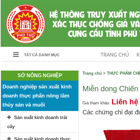
TRANG CHỦ
K
TẤT CẢ DANH MỤC
Trang chủ
>
THỰC PHẨM CHẾ
SỞ NÔNG NGHIỆP
Doanh nghiệp sản xuất kinh
Miễn dong Chiến 
doanh thực phẩn nông lâm
Liên hệ
Giá tham khảo:
thủy sản và muối
Các chứng chỉ đạt 
Sản xuất kinh doanh trái
cây
Sản xuất kinh doanh thực