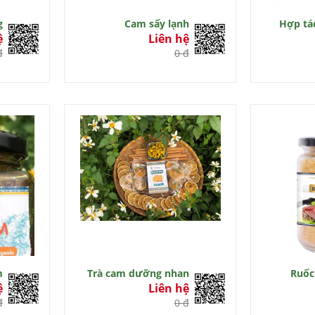
g
Cam sấy lạnh
Hợp tác
ệ
Liên hệ
đ
0 đ
m
Trà cam dưỡng nhan
Ruốc
ệ
Liên hệ
đ
0 đ