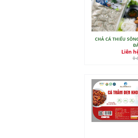
CHẢ CÁ THIỂU SÔN
Đ
Liên h
0 