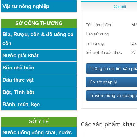
Vật tư nông nghiệp
Chi tiết
SỞ CÔNG THƯƠNG
Tên sản phẩm
Mi
Bia, Rượu, cồn & đồ uống có
Hạn sử dụng
cồn
Tình trạng
Đa
Số lượt đã xác thực
27
Nước giải khát
Sữa chế biến
Thông tin chi tiết sản p
Dầu thực vật
Cơ sở pháp lý
Bột, Tinh bột
Truyền thông và quảng 
Bánh, mứt, kẹo
SỞ Y TẾ
Các sản phẩm khác
Nước uống đóng chai, nước