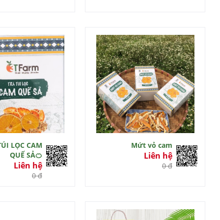
TÚI LỌC CAM
Mứt vỏ cam
QUẾ SẢ🍊
Liên hệ
Liên hệ
0 đ
0 đ