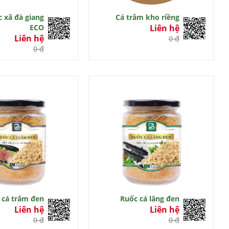
 xã đà giang
Cá trắm kho riềng
ECO
Liên hệ
Liên hệ
0 đ
0 đ
 cá trắm đen
Ruốc cá lăng đen
Liên hệ
Liên hệ
0 đ
0 đ