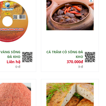
 VÀNG SÔNG
CÁ TRẮM CỎ SÔNG ĐÀ
ĐÀ KHO
KHO
Liên hệ
370.000đ
0 đ
3 đ