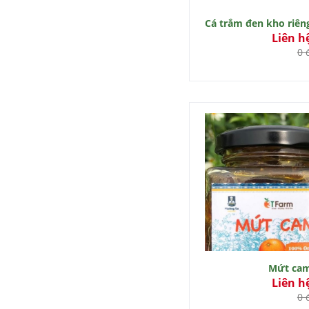
Cá trắm đen kho riên
Liên h
0 
Mứt ca
Liên h
0 