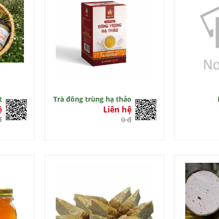
t
Trà đông trùng hạ thảo
ệ
Liên hệ
đ
0 đ