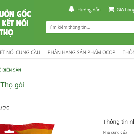
Hướng dẫn
Giỏ hàn
ẾT NỐI CUNG CẦU
PHÂN HẠNG SẢN PHẨM OCOP
THÔN
 BIẾN SẴN
Thọ gói
được
Thông tin 
Nhà cung cấp