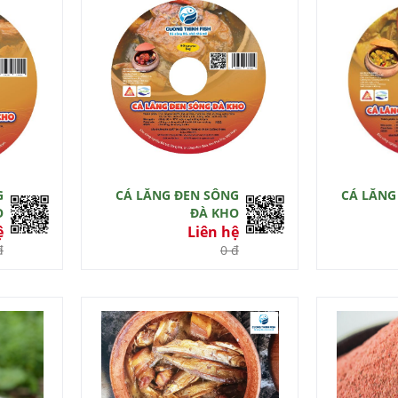
G
CÁ LĂNG ĐEN SÔNG
CÁ LĂNG
O
ĐÀ KHO
ệ
Liên hệ
đ
0 đ