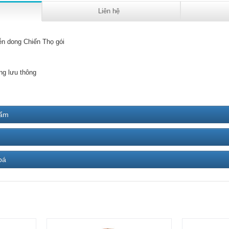
Liên hệ
ễn dong Chiến Thọ gói
ng lưu thông
hẩm
bá