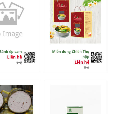
Bánh ép cam
Miễn dong Chiến Thọ
Liên hệ
hộp
Liên hệ
0 đ
0 đ