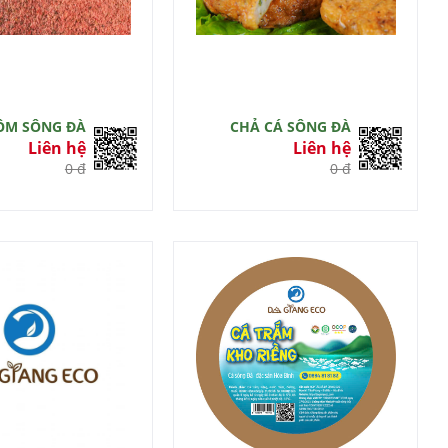
ÔM SÔNG ĐÀ
CHẢ CÁ SÔNG ĐÀ
Liên hệ
Liên hệ
0 đ
0 đ