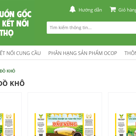
Hướng dẫn
Giỏ hàn
ẾT NỐI CUNG CẦU
PHÂN HẠNG SẢN PHẨM OCOP
THÔN
, ĐỒ KHÔ
 ĐỒ KHÔ