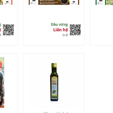
g
Dầu vừng
ệ
Liên hệ
đ
0 đ