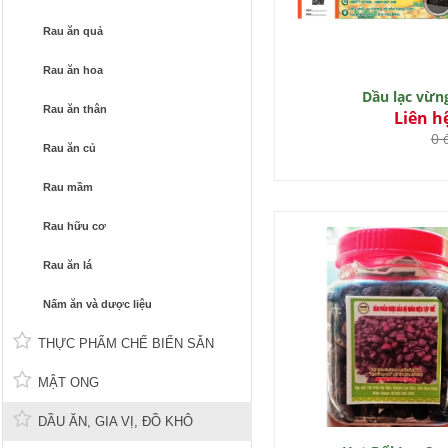
Rau ăn quả
Rau ăn hoa
Dầu lạc vừn
Rau ăn thân
Liên h
0 
Rau ăn củ
Rau mầm
Rau hữu cơ
Rau ăn lá
Nấm ăn và dược liệu
THỰC PHẨM CHẾ BIẾN SẴN
MẬT ONG
DẦU ĂN, GIA VỊ, ĐỒ KHÔ