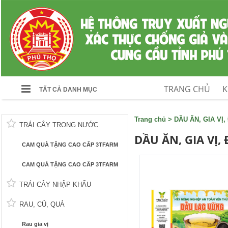
TRANG CHỦ
K
TẤT CẢ DANH MỤC
Trang chủ
>
DẦU ĂN, GIA VỊ
TRÁI CÂY TRONG NƯỚC
DẦU ĂN, GIA VỊ,
CAM QUÀ TẶNG CAO CẤP 3TFARM
CAM QUÀ TẶNG CAO CẤP 3TFARM
TRÁI CÂY NHẬP KHẨU
RAU, CỦ, QUẢ
Rau gia vị