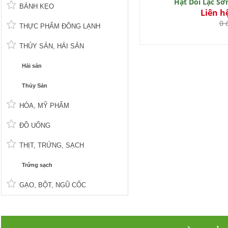
Hạt Dổi Lạc Sơ
BÁNH KẸO
Liên h
0 
THỰC PHẨM ĐÔNG LẠNH
THỦY SẢN, HẢI SẢN
Hải sản
Thủy Sản
HÓA, MỸ PHẨM
ĐỒ UỐNG
THỊT, TRỨNG, SẠCH
Trứng sạch
GẠO, BỘT, NGŨ CỐC