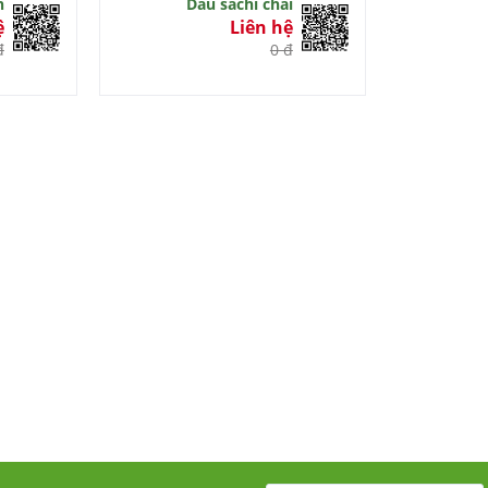
n
Dầu sachi chai
ệ
Liên hệ
đ
0 đ