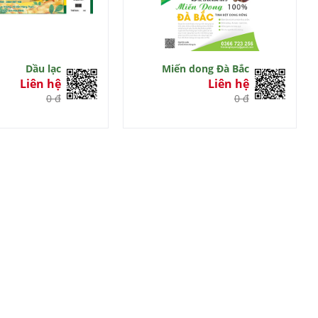
Dầu lạc
Miến dong Đà Bắc
Liên hệ
Liên hệ
0 đ
0 đ