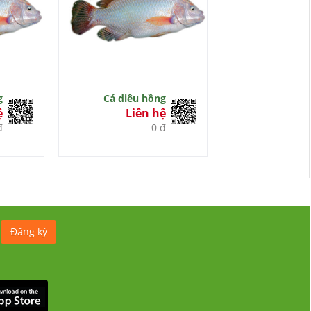
g
Cá diêu hồng
ệ
Liên hệ
đ
0 đ