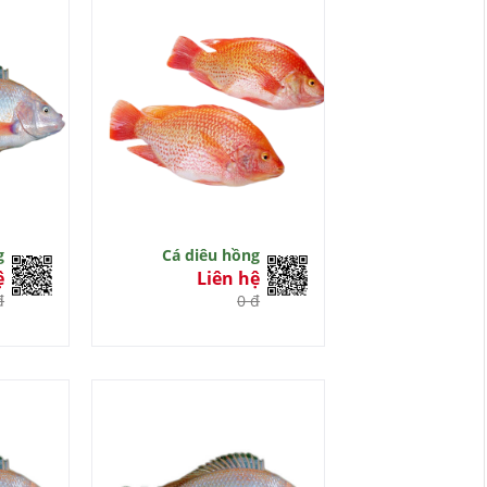
g
Cá diêu hồng
ệ
Liên hệ
đ
0 đ