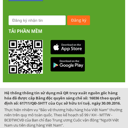
TẢI PHẦN MỀM
Hệ thống thông tin sử dụng mã QR truy xuất nguồn gốc hàng
hóa đã được cấp Bằng độc quyền sáng chế số: 16036 theo quyết
định số: 61711/QĐ-SHTT của Cục sở hữu trí tuệ, ngày 30.09.2016.
Thực hiện nhiệm vụ “Bảo vệ thương hiệu hàng hóa Việt Nam” thường
niên trên quy mô toàn quốc. Theo kế hoạch số 99 / KH - MTTW -
BCĐTWCVĐ của Ban chỉ đạo Trung ương Cuộc vận động “Người Việt
Nam ưu tiên dùng hàng Việt Nam”.