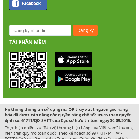
TẢI PHẦN MỀM
Hệ thống thông tin sử dụng mã QR truy xuất nguồn gốc hàng
hóa đã được cấp Bằng độc quyền sáng chế số: 16036 theo quyết
định số: 61711/QĐ-SHTT của Cục sở hữu trí tuệ, ngày 30.09.2016.
Thực hiện nhiệm vụ “Bảo vệ thương hiệu hàng hóa Việt Nam” thường
niên trên quy mô toàn quốc. Theo kế hoạch số 99 / KH - MTTW -
BCĐTWCVĐ của Ban chỉ đạo Trung ương Cuộc vận động “Người Việt