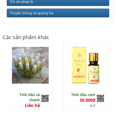
Cơ sở pháp lý
Truyền thông và quảng bá
Các sản phẩm khác
Tinh dầu sả
Tinh dầu cam
chanh
50.000đ
Liên hệ
0 đ
0 đ