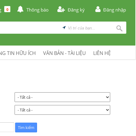
g
Thông báo
Đăng ký
Đăng nhập
0
G TIN HỮU ÍCH
VĂN BẢN - TÀI LIỆU
LIÊN HỆ
: