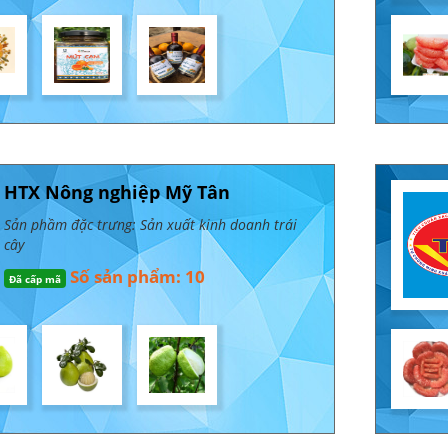
HTX Nông nghiệp Mỹ Tân
Sản phầm đặc trưng: Sản xuất kinh doanh trái
cây
Số sản phẩm: 10
Đã cấp mã