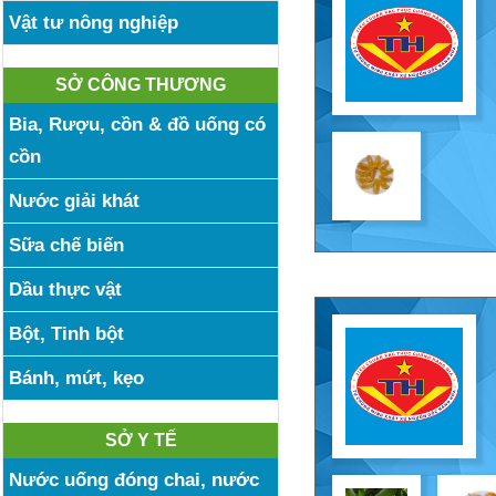
Vật tư nông nghiệp
SỞ CÔNG THƯƠNG
Bia, Rượu, cồn & đồ uống có
cồn
Nước giải khát
Sữa chế biến
Dầu thực vật
Bột, Tinh bột
Bánh, mứt, kẹo
SỞ Y TẾ
Nước uống đóng chai, nước