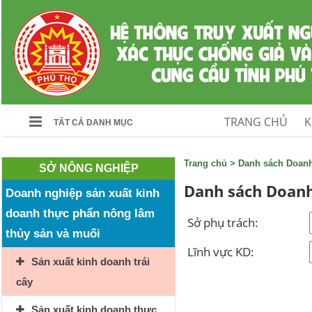
TRANG CHỦ
K
TẤT CẢ DANH MỤC
Trang chủ
>
Danh sách Doan
SỞ NÔNG NGHIỆP
Danh sách Doanh
Doanh nghiệp sản xuất kinh
doanh thực phẩn nông lâm
Sở phụ trách:
thủy sản và muối
Lĩnh vực KD:
Sản xuất kinh doanh trái
cây
Sản xuất kinh doanh thực