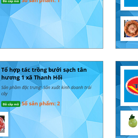
Số sản phẩm: 1
Đã cấp mã
Tổ hợp tác trồng bưởi sạch tân
hương 1 xã Thanh Hối
Sản phầm đặc trưng: Sản xuất kinh doanh trái
cây
Số sản phẩm: 2
Đã cấp mã