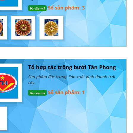
Số sản phẩm: 3
Đã cấp mã
Tổ hợp tác trồng bưởi Tân Phong
Sản phầm đặc trưng: Sản xuất kinh doanh trái
cây
Số sản phẩm: 1
Đã cấp mã