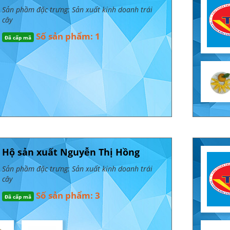
Sản phầm đặc trưng: Sản xuất kinh doanh trái
cây
Số sản phẩm: 1
Đã cấp mã
Hộ sản xuất Nguyễn Thị Hồng
Sản phầm đặc trưng: Sản xuất kinh doanh trái
cây
Số sản phẩm: 3
Đã cấp mã