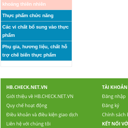
khoáng thiên nhiên
Thực phẩm chức năng
Các vi chất bổ sung vào thực
phẩm
Phụ gia, hương liệu, chất hỗ
trợ chế biến thực phẩm
HB.CHECK.NET.VN
TÀI KHOẢN
Giới thiệu về HB.CHECK.NET.VN
Đăng nhập
Quy chế hoạt động
Đăng ký
Điều khoản và điều kiện giao dịch
Chính sách
Liên hệ với chúng tôi
KẾT NỐI VỚ