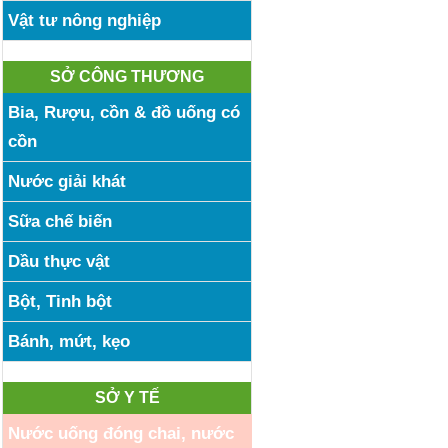
Vật tư nông nghiệp
SỞ CÔNG THƯƠNG
Bia, Rượu, cồn & đồ uống có
cồn
Nước giải khát
Sữa chế biến
Dầu thực vật
Bột, Tinh bột
Bánh, mứt, kẹo
SỞ Y TẾ
Nước uống đóng chai, nước