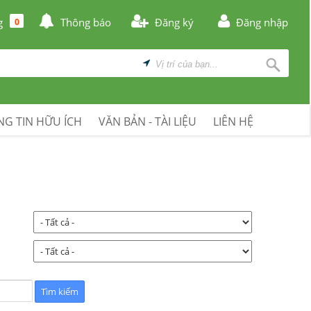
g
Thông báo
Đăng ký
Đăng nhập
0
G TIN HỮU ÍCH
VĂN BẢN - TÀI LIỆU
LIÊN HỆ
: