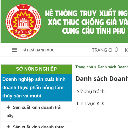
TRANG CHỦ
K
TẤT CẢ DANH MỤC
Trang chủ
>
Danh sách Doan
SỞ NÔNG NGHIỆP
Danh sách Doanh
Doanh nghiệp sản xuất kinh
doanh thực phẩn nông lâm
Sở phụ trách:
thủy sản và muối
Lĩnh vực KD:
Sản xuất kinh doanh trái
cây
Sản xuất kinh doanh thực