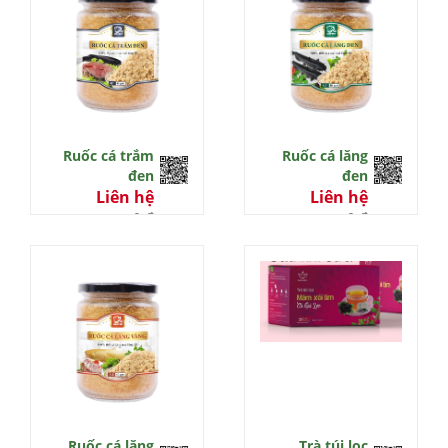
Ruốc cá trắm
Ruốc cá lăng
đen
đen
Liên hệ
Liên hệ
0 đ
0 đ
Ruốc cá lăng
Trà túi lọc