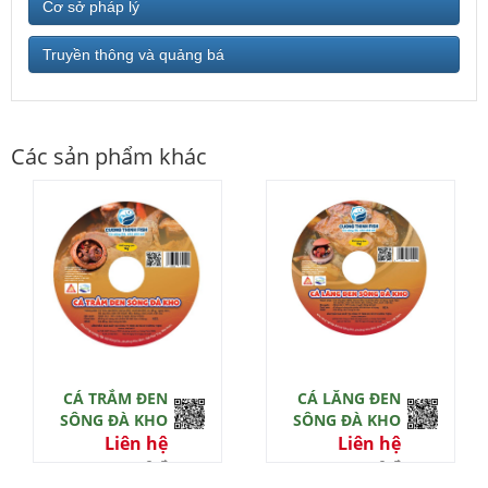
Cơ sở pháp lý
Truyền thông và quảng bá
Các sản phẩm khác
CÁ TRẮM ĐEN
CÁ LĂNG ĐEN
SÔNG ĐÀ KHO
SÔNG ĐÀ KHO
Liên hệ
Liên hệ
0 đ
0 đ