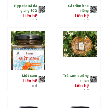
Hợp tác xã đà
Cá trắm kho
giang ECO
riềng
Liên hệ
Liên hệ
0 đ
0 đ
Mứt cam
Trà cam dưỡng
Liên hệ
nhan
Liên hệ
0 đ
0 đ