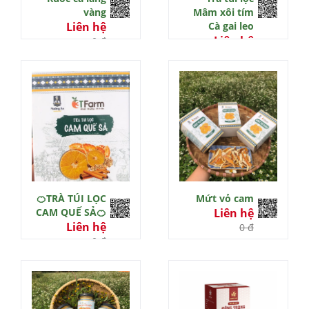
vàng
Mâm xôi tím
Liên hệ
Cà gai leo
Liên hệ
0 đ
0 đ
🍊TRÀ TÚI LỌC
Mứt vỏ cam
CAM QUẾ SẢ🍊
Liên hệ
Liên hệ
0 đ
0 đ