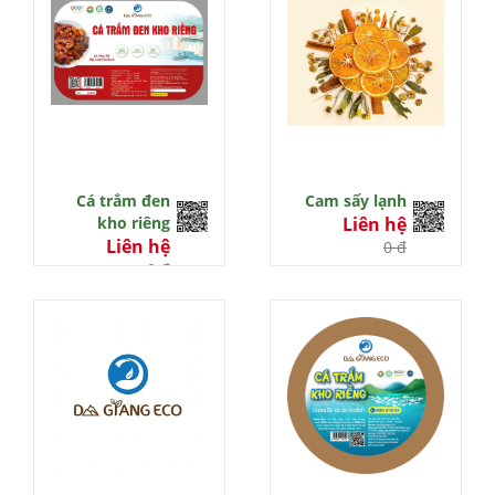
Cá trắm đen
Cam sấy lạnh
kho riêng
Liên hệ
Liên hệ
0 đ
0 đ