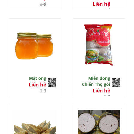
Liên hệ
0 đ
0 đ
Mật ong
Miễn dong
Liên hệ
Chiến Thọ gói
Liên hệ
0 đ
0 đ