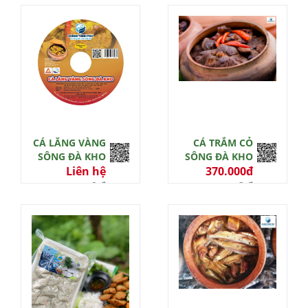
CÁ LĂNG VÀNG
CÁ TRẮM CỎ
SÔNG ĐÀ KHO
SÔNG ĐÀ KHO
Liên hệ
370.000đ
0 đ
3 đ