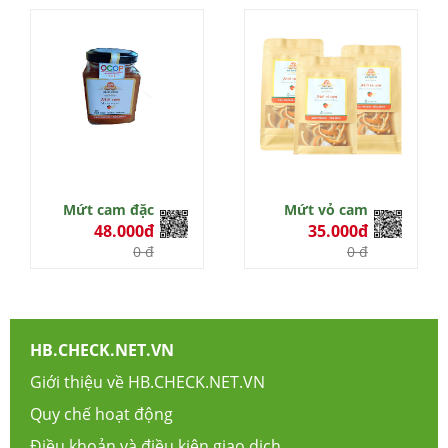
0 đ
Mứt cam đặc
Mứt vỏ cam
48.000đ
35.000đ
0 đ
0 đ
HB.CHECK.NET.VN
Giới thiệu về HB.CHECK.NET.VN
Quy chế hoạt động
Điều khoản và điều kiện giao dịch