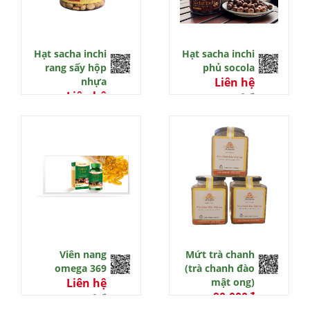
Hạt sacha inchi
Hạt sacha inchi
rang sấy hộp
phủ socola
nhựa
Liên hệ
Liên hệ
0 đ
0 đ
Viên nang
Mứt trà chanh
omega 369
(trà chanh đào
Liên hệ
mật ong)
90.000đ
0 đ