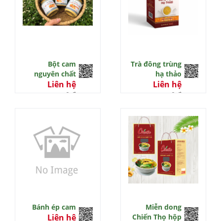
Bột cam
Trà đông trùng
nguyên chất
hạ thảo
Liên hệ
Liên hệ
0 đ
0 đ
Bánh ép cam
Miễn dong
Liên hệ
Chiến Thọ hộp