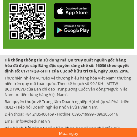
Hệ thống thông tin sử dụng mã QR truy xuất nguồn gốc hàng
hóa đã được cấp Bằng độc quyền sáng chế số: 16036 theo quyết
định số: 61711/QĐ-SHTT của Cục sở hữu trí tuệ, ngày 30.09.2016.
Thực hiện nhiệm vụ “Bảo vệ thương hiệu hàng hóa Việt Nam” thường
niên trên quy mô toàn quốc. Theo kế hoạch số 99 / KH - MTTW -
BCĐTWCVĐ của Ban chỉ đạo Trung ương Cuộc vận động “Người Việt
Nam ưu tiên dùng hàng Việt Nam”.
Bản quyền thuộc về Trung tâm Doanh nghiệp Hội nhập và Phát triển
(IDE) - Hiệp hội Doanh nghiệp nhỏ và vừa Việt Nam.
Điện thoại:
+84.2435406169
- Hotline:
0395719999
-
0963056116
Email:
info@check.net.vn
Vận hành bởi Công ty cổ phần khoa học công nghệ Bảo Tín