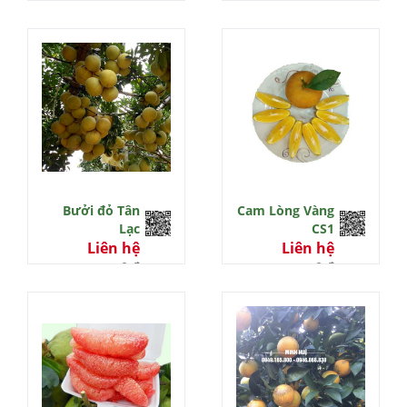
0 đ
Bưởi đỏ Tân
Cam Lòng Vàng
Lạc
CS1
Liên hệ
Liên hệ
0 đ
0 đ