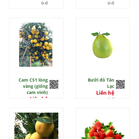
0 đ
0 đ
Cam CS1 lòng
Bưởi đỏ Tân
vàng (giống
Lạc
cam vinh)
Liên hệ
Liên hệ
0 đ
0 đ