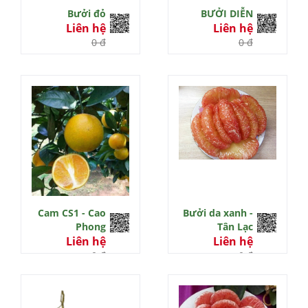
Bưởi đỏ
BƯỞI DIỄN
Liên hệ
Liên hệ
0 đ
0 đ
Cam CS1 - Cao
Bưởi da xanh -
Phong
Tân Lạc
Liên hệ
Liên hệ
0 đ
0 đ