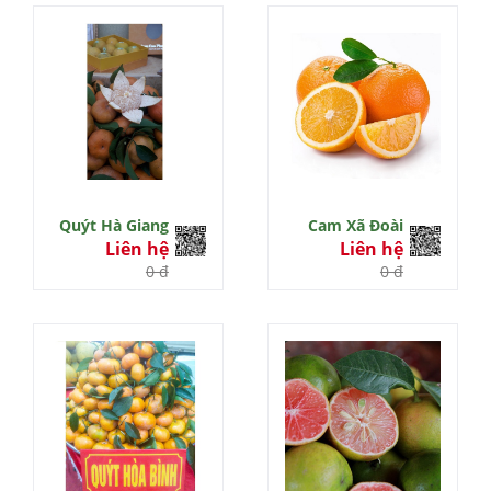
Quýt Hà Giang
Cam Xã Đoài
Liên hệ
Liên hệ
0 đ
0 đ