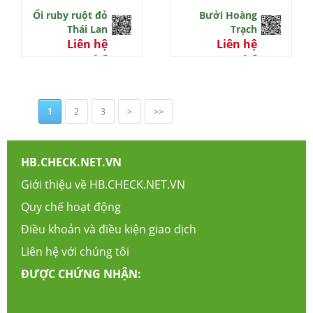
Ổi ruby ruột đỏ
Bưởi Hoàng
Thái Lan
Trạch
Liên hệ
Liên hệ
0 đ
0 đ
1
2
3
>
>>
HB.CHECK.NET.VN
Giới thiệu về HB.CHECK.NET.VN
Quy chế hoạt động
Điều khoản và điều kiện giao dịch
Liên hệ với chúng tôi
ĐƯỢC CHỨNG NHẬN: