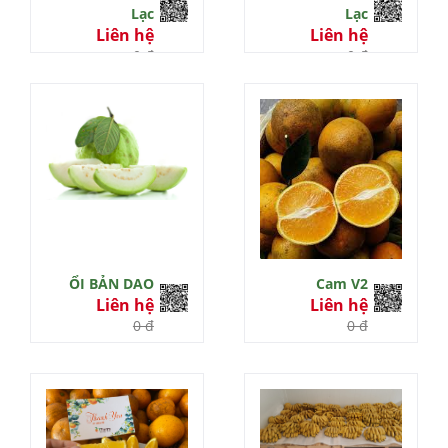
Lạc
Lạc
Liên hệ
Liên hệ
0 đ
0 đ
ỔI BẢN DAO
Cam V2
Liên hệ
Liên hệ
0 đ
0 đ