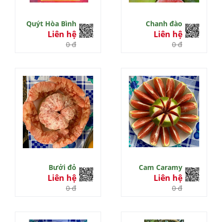
Quýt Hòa Bình
Chanh đào
Liên hệ
Liên hệ
0 đ
0 đ
Bưởi đỏ
Cam Caramy
Liên hệ
Liên hệ
0 đ
0 đ