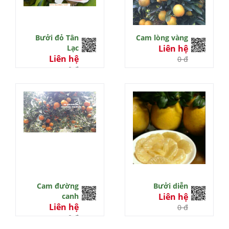
Bưởi đỏ Tân
Cam lòng vàng
Lạc
Liên hệ
Liên hệ
0 đ
0 đ
Cam đường
Bưởi diễn
canh
Liên hệ
Liên hệ
0 đ
0 đ