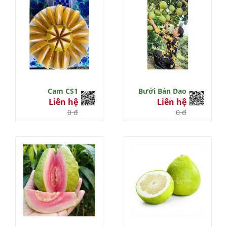
Cam CS1
Bưởi Bản Dao
Liên hệ
Liên hệ
0 đ
0 đ