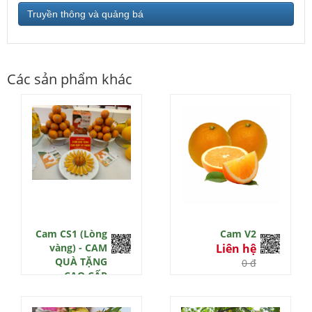
Truyền thông và quảng bá
Các sản phẩm khác
Cam CS1 (Lòng
Cam V2
vàng) - CAM
Liên hệ
QUÀ TẶNG
0 đ
CAO CẤP
3TFARM
Liên hệ