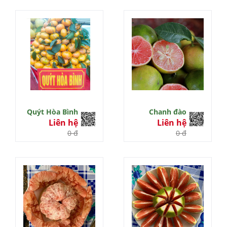
Quýt Hòa Bình
Chanh đào
Liên hệ
Liên hệ
0 đ
0 đ