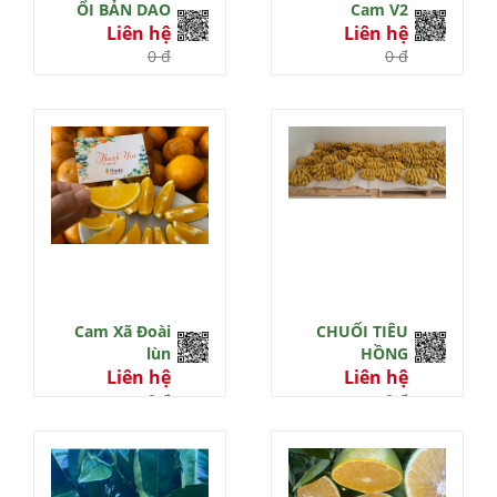
ỔI BẢN DAO
Cam V2
Liên hệ
Liên hệ
0 đ
0 đ
Cam Xã Đoài
CHUỐI TIÊU
lùn
HỒNG
Liên hệ
Liên hệ
0 đ
0 đ