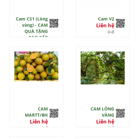
Cam CS1 (Lòng
Cam V2
vàng) - CAM
Liên hệ
QUÀ TẶNG
0 đ
CAO CẤP
3TFARM
Liên hệ
0 đ
CAM
CAM LÒNG
MARTT/BH
VÀNG
Liên hệ
Liên hệ
0 đ
0 đ