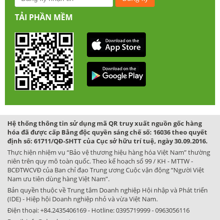
TẢI PHẦN MỀM
Hệ thống thông tin sử dụng mã QR truy xuất nguồn gốc hàng
hóa đã được cấp Bằng độc quyền sáng chế số: 16036 theo quyết
định số: 61711/QĐ-SHTT của Cục sở hữu trí tuệ, ngày 30.09.2016.
Thực hiện nhiệm vụ “Bảo vệ thương hiệu hàng hóa Việt Nam” thường
niên trên quy mô toàn quốc. Theo kế hoạch số 99 / KH - MTTW -
BCĐTWCVĐ của Ban chỉ đạo Trung ương Cuộc vận động “Người Việt
Nam ưu tiên dùng hàng Việt Nam”.
Bản quyền thuộc về Trung tâm Doanh nghiệp Hội nhập và Phát triển
(IDE) - Hiệp hội Doanh nghiệp nhỏ và vừa Việt Nam.
Điện thoại:
+84.2435406169
- Hotline:
0395719999
-
0963056116