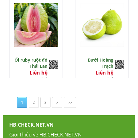
Ổi ruby ruột đỏ
Bưởi Hoàng
Thái Lan
Trạch
Liên hệ
Liên hệ
0 đ
0 đ
1
2
3
>
>>
HB.CHECK.NET.VN
Giới thiệu về HB.CHECK.NET.VN