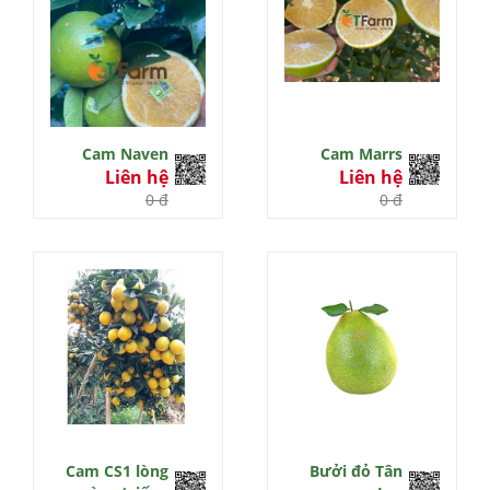
Cam Naven
Cam Marrs
Liên hệ
Liên hệ
0 đ
0 đ
Cam CS1 lòng
Bưởi đỏ Tân