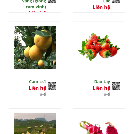
vàng (giống
Lạc
cam vinh)
Liên hệ
Liên hệ
0 đ
0 đ
Cam cs1
Dâu tây
Liên hệ
Liên hệ
0 đ
0 đ