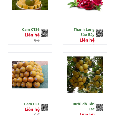
Cam CT36
Thanh Long
Liên hệ
Sào Báy
Liên hệ
0 đ
0 đ
Cam CS1
Bưởi đỏ Tân
Liên hệ
Lạc
Liên hệ
0 đ